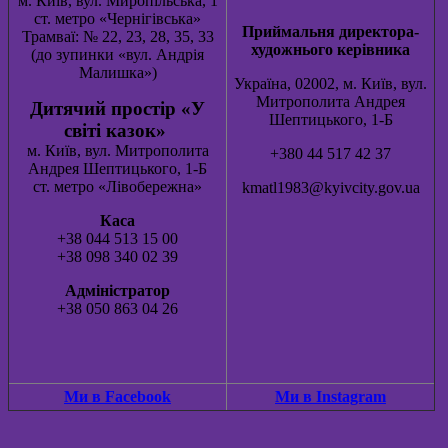
м. Київ, вул. Миропільська, 1
ст. метро «Чернігівська»
Приймальня директора-
Трамваї: № 22, 23, 28, 35, 33
художнього керівника
(до зупинки «вул. Андрія
Малишка»)
Україна, 02002, м. Київ, вул.
Митрополита Андрея
Ди
тячий простір «У
Шептицького, 1-Б
світі казок»
м. Київ, вул. Митрополита
+380 44 517 42 37
Андрея Шептицького, 1-Б
ст. метро «Лівобережна»
kmatl1983@kyivcity.gov.ua
Каса
+38 044 513 15 00
+38 098 340 02 39
Адміністратор
+38 050 863 04 26
Ми в Facebook
Ми в Instagram